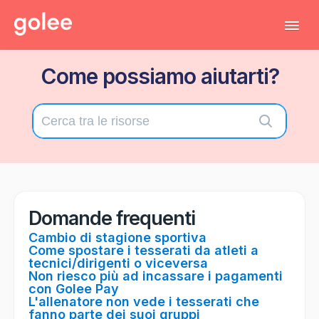
Tog
Navi
Come possiamo aiutarti?
Tutti gli articoli
Torna al gestionale
Contatta il supporto tecnico
Domande frequenti
Cambio di stagione sportiva
Come spostare i tesserati da atleti a
tecnici/dirigenti o viceversa
Non riesco più ad incassare i pagamenti
con Golee Pay
L'allenatore non vede i tesserati che
fanno parte dei suoi gruppi