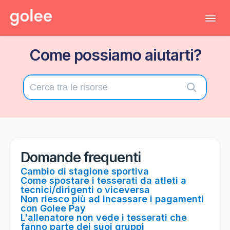
Tog
Navi
Come possiamo aiutarti?
Tutti gli articoli
Torna al gestionale
Contatta il supporto tecnico
Domande frequenti
Cambio di stagione sportiva
Come spostare i tesserati da atleti a
tecnici/dirigenti o viceversa
Non riesco più ad incassare i pagamenti
con Golee Pay
L'allenatore non vede i tesserati che
fanno parte dei suoi gruppi