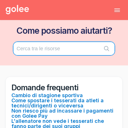
Tog
Navi
Come possiamo aiutarti?
Tutti gli articoli
Torna al gestionale
Contatta il supporto tecnico
Domande frequenti
Cambio di stagione sportiva
Come spostare i tesserati da atleti a
tecnici/dirigenti o viceversa
Non riesco più ad incassare i pagamenti
con Golee Pay
L'allenatore non vede i tesserati che
fanno parte dei suoi gruppi