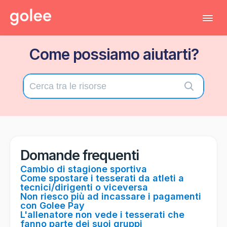
Tog
Navi
Come possiamo aiutarti?
Tutti gli articoli
Torna al gestionale
Contatta il supporto tecnico
Domande frequenti
Cambio di stagione sportiva
Come spostare i tesserati da atleti a
tecnici/dirigenti o viceversa
Non riesco più ad incassare i pagamenti
con Golee Pay
L'allenatore non vede i tesserati che
fanno parte dei suoi gruppi