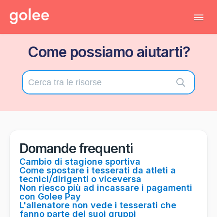
Tog
Navi
Come possiamo aiutarti?
Tutti gli articoli
Torna al gestionale
Contatta il supporto tecnico
Domande frequenti
Cambio di stagione sportiva
Come spostare i tesserati da atleti a
tecnici/dirigenti o viceversa
Non riesco più ad incassare i pagamenti
con Golee Pay
L'allenatore non vede i tesserati che
fanno parte dei suoi gruppi