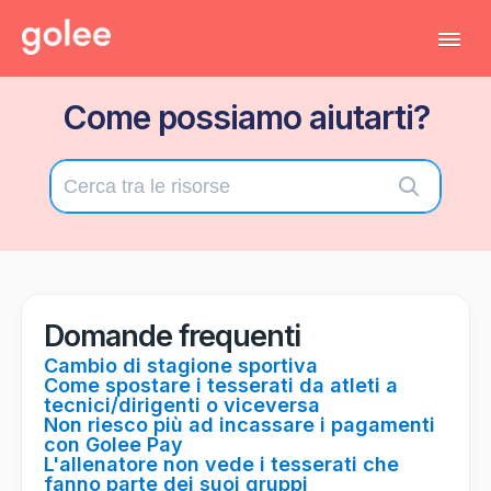
Tog
Navi
Come possiamo aiutarti?
Tutti gli articoli
Torna al gestionale
Contatta il supporto tecnico
Domande frequenti
Cambio di stagione sportiva
Come spostare i tesserati da atleti a
tecnici/dirigenti o viceversa
Non riesco più ad incassare i pagamenti
con Golee Pay
L'allenatore non vede i tesserati che
fanno parte dei suoi gruppi