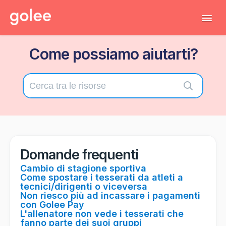
Tog
Navi
Come possiamo aiutarti?
Tutti gli articoli
Torna al gestionale
Contatta il supporto tecnico
Domande frequenti
Cambio di stagione sportiva
Come spostare i tesserati da atleti a
tecnici/dirigenti o viceversa
Non riesco più ad incassare i pagamenti
con Golee Pay
L'allenatore non vede i tesserati che
fanno parte dei suoi gruppi