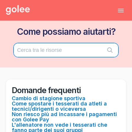
Tog
Navi
Come possiamo aiutarti?
Tutti gli articoli
Torna al gestionale
Contatta il supporto tecnico
Domande frequenti
Cambio di stagione sportiva
Come spostare i tesserati da atleti a
tecnici/dirigenti o viceversa
Non riesco più ad incassare i pagamenti
con Golee Pay
L'allenatore non vede i tesserati che
fanno parte dei suoi gruppi