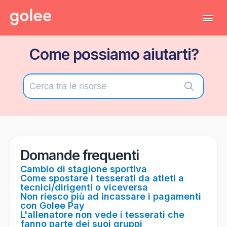
Tog
Navi
Come possiamo aiutarti?
Tutti gli articoli
Torna al gestionale
Contatta il supporto tecnico
Domande frequenti
Cambio di stagione sportiva
Come spostare i tesserati da atleti a
tecnici/dirigenti o viceversa
Non riesco più ad incassare i pagamenti
con Golee Pay
L'allenatore non vede i tesserati che
fanno parte dei suoi gruppi