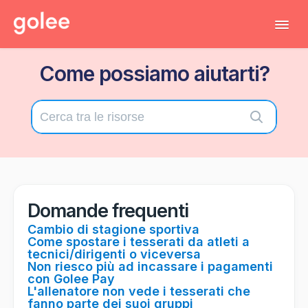
Tog
Navi
Come possiamo aiutarti?
Tutti gli articoli
Torna al gestionale
Contatta il supporto tecnico
Domande frequenti
Cambio di stagione sportiva
Come spostare i tesserati da atleti a
tecnici/dirigenti o viceversa
Non riesco più ad incassare i pagamenti
con Golee Pay
L'allenatore non vede i tesserati che
fanno parte dei suoi gruppi