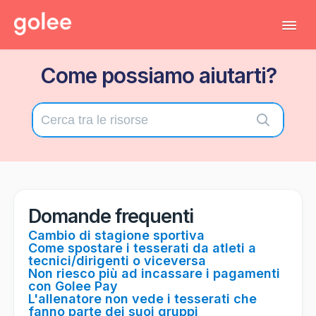
Tog
Navi
Come possiamo aiutarti?
Tutti gli articoli
Torna al gestionale
Contatta il supporto tecnico
Domande frequenti
Cambio di stagione sportiva
Come spostare i tesserati da atleti a
tecnici/dirigenti o viceversa
Non riesco più ad incassare i pagamenti
con Golee Pay
L'allenatore non vede i tesserati che
fanno parte dei suoi gruppi