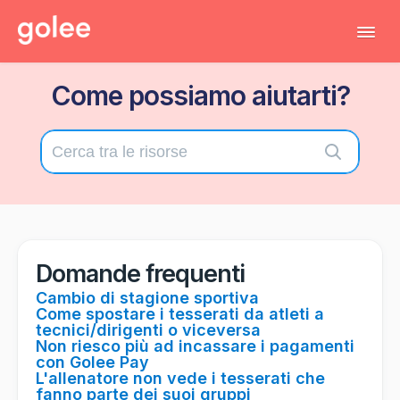
Tog
Navi
Come possiamo aiutarti?
Tutti gli articoli
Torna al gestionale
Contatta il supporto tecnico
Domande frequenti
Cambio di stagione sportiva
Come spostare i tesserati da atleti a
tecnici/dirigenti o viceversa
Non riesco più ad incassare i pagamenti
con Golee Pay
L'allenatore non vede i tesserati che
fanno parte dei suoi gruppi