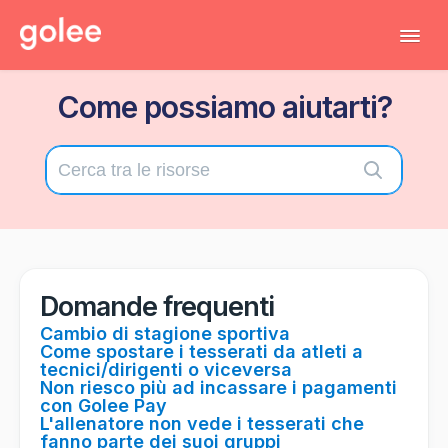
Tog
Navi
Come possiamo aiutarti?
Tutti gli articoli
Torna al gestionale
Contatta il supporto tecnico
Domande frequenti
Cambio di stagione sportiva
Come spostare i tesserati da atleti a
tecnici/dirigenti o viceversa
Non riesco più ad incassare i pagamenti
con Golee Pay
L'allenatore non vede i tesserati che
fanno parte dei suoi gruppi