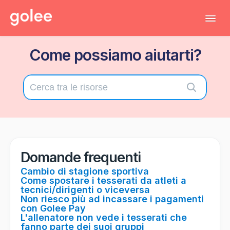
Tog
Navi
Come possiamo aiutarti?
Tutti gli articoli
Torna al gestionale
Contatta il supporto tecnico
Domande frequenti
Cambio di stagione sportiva
Come spostare i tesserati da atleti a
tecnici/dirigenti o viceversa
Non riesco più ad incassare i pagamenti
con Golee Pay
L'allenatore non vede i tesserati che
fanno parte dei suoi gruppi