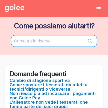
Tog
Navi
Come possiamo aiutarti?
Tutti gli articoli
Torna al gestionale
Contatta il supporto tecnico
Domande frequenti
Cambio di stagione sportiva
Come spostare i tesserati da atleti a
tecnici/dirigenti o viceversa
Non riesco più ad incassare i pagamenti
con Golee Pay
L'allenatore non vede i tesserati che
fanno parte dei suoi gruppi