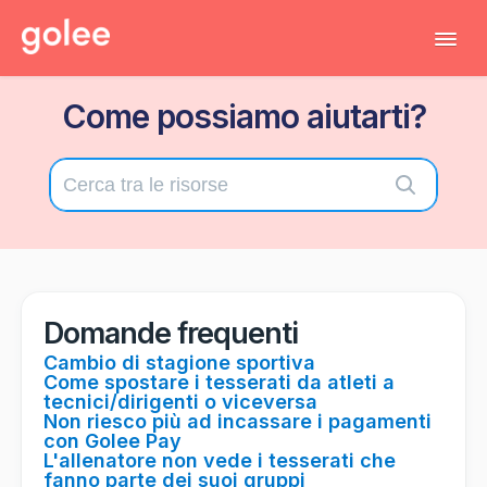
Tog
Navi
Come possiamo aiutarti?
Tutti gli articoli
Torna al gestionale
Contatta il supporto tecnico
Domande frequenti
Cambio di stagione sportiva
Come spostare i tesserati da atleti a
tecnici/dirigenti o viceversa
Non riesco più ad incassare i pagamenti
con Golee Pay
L'allenatore non vede i tesserati che
fanno parte dei suoi gruppi