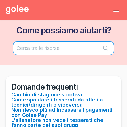
Tog
Navi
Come possiamo aiutarti?
Tutti gli articoli
Torna al gestionale
Contatta il supporto tecnico
Domande frequenti
Cambio di stagione sportiva
Come spostare i tesserati da atleti a
tecnici/dirigenti o viceversa
Non riesco più ad incassare i pagamenti
con Golee Pay
L'allenatore non vede i tesserati che
fanno parte dei suoi gruppi